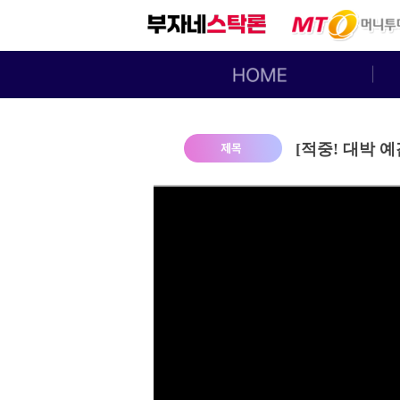
[적중! 대박 예