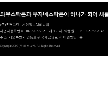
와우스탁론과 부자네스탁론이 하나가 되어 새롭
(주)유캔그린
개인정보처리방침
사업자등록번호. 107-87-27752 대표이사. 박동원
TEL.
02-782-8142
주소. 서울특별시 영등포구 국제금융로 70 미원빌딩 9층
Copyright 2009 (주)유캔그린, All Rights Reserved