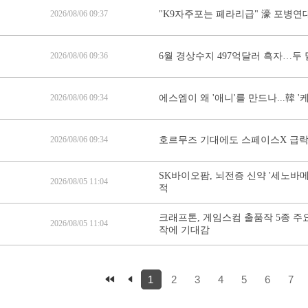
2026/08/06 09:37
"K9자주포는 페라리급" 濠 포병연대장 
2026/08/06 09:36
6월 경상수지 497억달러 흑자…두 
2026/08/06 09:34
에스엠이 왜 '애니'를 만드나...韓 
2026/08/06 09:34
호르무즈 기대에도 스페이스X 급락, 
SK바이오팜, 뇌전증 신약 '세노바메
2026/08/05 11:04
적
크래프톤, 게임스컴 출품작 5종 주요 
2026/08/05 11:04
작에 기대감
1
2
3
4
5
6
7